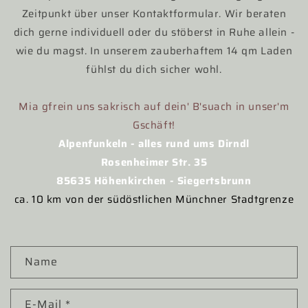
Zeitpunkt über unser Kontaktformular. Wir beraten
dich gerne individuell oder du stöberst in Ruhe allein -
wie du magst. In unserem zauberhaftem 14 qm Laden
fühlst du dich sicher wohl.
Mia gfrein uns sakrisch auf dein' B'suach in unser'm
Gschäft!
Alpenfunkeln - alles rund ums Dirndl
Rosenheimer Str. 35
85635 Höhenkirchen - Siegertsbrunn
ca. 10 km von der südöstlichen Münchner Stadtgrenze
K
Name
o
n
E-Mail
*
t