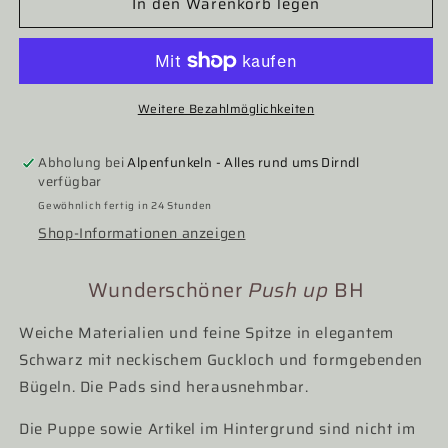
In den Warenkorb legen
für
für
Dirndl
Dirndl
BH,
BH,
Nina
Nina
von
von
C.,
C.,
Weitere Bezahlmöglichkeiten
schwarz,
schwarz,
Push
Push
Abholung bei
Alpenfunkeln - Alles rund ums Dirndl
up
up
verfügbar
Gewöhnlich fertig in 24 Stunden
Shop-Informationen anzeigen
Wunderschöner
Push up
BH
Weiche Materialien und feine Spitze in elegantem
Schwarz mit neckischem Guckloch und formgebenden
Bügeln. Die Pads sind herausnehmbar.
Die Puppe sowie Artikel im Hintergrund sind nicht im