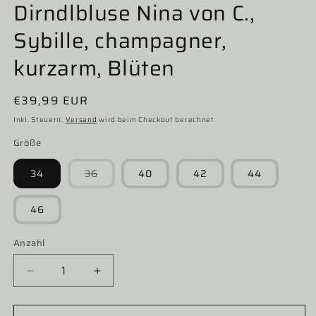
Dirndlbluse Nina von C.,
Sybille, champagner,
kurzarm, Blüten
Normaler
€39,99 EUR
Preis
Inkl. Steuern.
Versand
wird beim Checkout berechnet
Größe
Variante
34
36
40
42
44
ausverkauft
oder
nicht
46
verfügbar
Anzahl
Verringere
Erhöhe
die
die
Menge
Menge