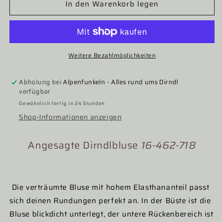
In den Warenkorb legen
für
für
Dirndlbluse
Dirndlbluse
Nina
Nina
von
von
C.,
C.,
Sybille,
Sybille,
Weitere Bezahlmöglichkeiten
champagner,
champagner,
kurzarm,
kurzarm,
Abholung bei
Alpenfunkeln - Alles rund ums Dirndl
Blüten
Blüten
verfügbar
Gewöhnlich fertig in 24 Stunden
Shop-Informationen anzeigen
Angesagte Dirndlbluse
16-462-718
Die verträumte Bluse mit hohem Elasthananteil passt
sich deinen Rundungen perfekt an. In der Büste ist die
Bluse blickdicht unterlegt, der untere Rückenbereich ist