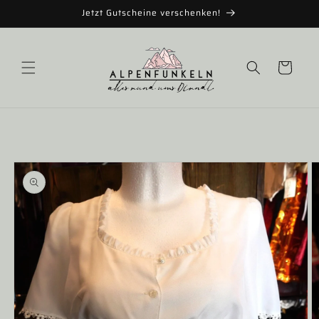
Direkt
Jetzt Gutscheine verschenken!
zum
Inhalt
Warenkorb
duktinformationen
ingen