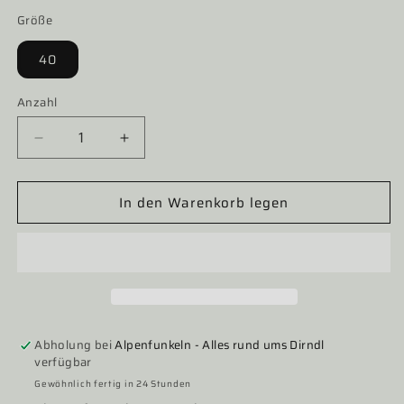
Größe
40
Anzahl
Verringere
Erhöhe
die
die
Menge
Menge
In den Warenkorb legen
für
für
Dirndlbluse
Dirndlbluse
Rose
Rose
Blusen,
Blusen,
halbarm,
halbarm,
ecru,
ecru,
transparent,
transparent,
fließend,
fließend,
Abholung bei
Alpenfunkeln - Alles rund ums Dirndl
Gr.
Gr.
verfügbar
40
40
Gewöhnlich fertig in 24 Stunden