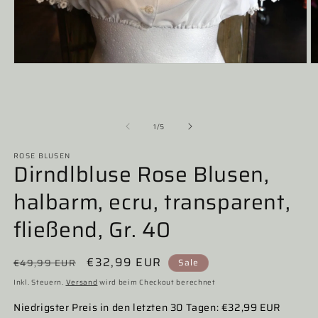
Medien
M
1
2
in
in
Modal
M
öffnen
ö
von
1
/
5
ROSE BLUSEN
Dirndlbluse Rose Blusen,
halbarm, ecru, transparent,
fließend, Gr. 40
Normaler
Verkaufspreis
€32,99 EUR
€49,99 EUR
Sale
Preis
Inkl. Steuern.
Versand
wird beim Checkout berechnet
Niedrigster Preis in den letzten 30 Tagen: €32,99 EUR