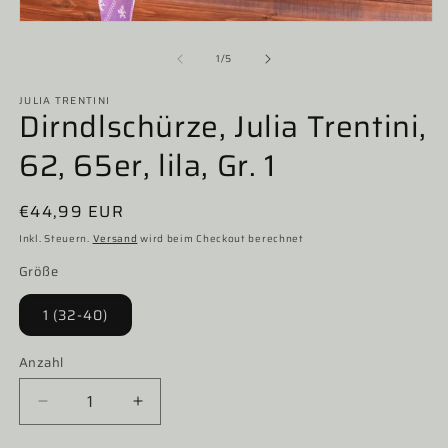
Medien
1
in
von
1
/
5
Modal
öffnen
JULIA TRENTINI
Dirndlschürze, Julia Trentini,
62, 65er, lila, Gr. 1
Normaler
€44,99 EUR
Preis
Inkl. Steuern.
Versand
wird beim Checkout berechnet
Größe
1 (32-40)
Anzahl
Verringere
Erhöhe
die
die