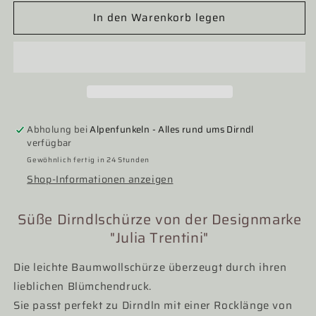
Menge
Menge
In den Warenkorb legen
für
für
Dirndlschürze,
Dirndlschürze,
Julia
Julia
Trentini,
Trentini,
62,
62,
65er,
65er,
lila,
lila,
Gr.
Gr.
Abholung bei
Alpenfunkeln - Alles rund ums Dirndl
1
1
verfügbar
Gewöhnlich fertig in 24 Stunden
Shop-Informationen anzeigen
Süße Dirndlschürze von der Designmarke
"Julia Trentini"
Die leichte Baumwollschürze überzeugt durch ihren
lieblichen Blümchendruck.
Sie passt perfekt zu Dirndln mit einer Rocklänge von