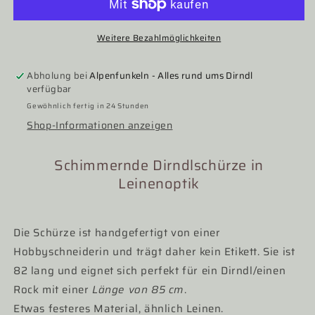
lachs
lachs
schimmernd,
schimmernd,
Gr.
Gr.
Weitere Bezahlmöglichkeiten
2,
2,
für
für
Abholung bei
Alpenfunkeln - Alles rund ums Dirndl
85er
85er
verfügbar
Gewöhnlich fertig in 24 Stunden
Shop-Informationen anzeigen
Schimmernde Dirndlschürze in
Leinenoptik
Die Schürze ist handgefertigt von einer
Hobbyschneiderin und trägt daher kein Etikett. Sie ist
82 lang und eignet sich perfekt für ein Dirndl/einen
Rock mit einer
Länge von 85 cm
.
Etwas festeres Material, ähnlich Leinen.