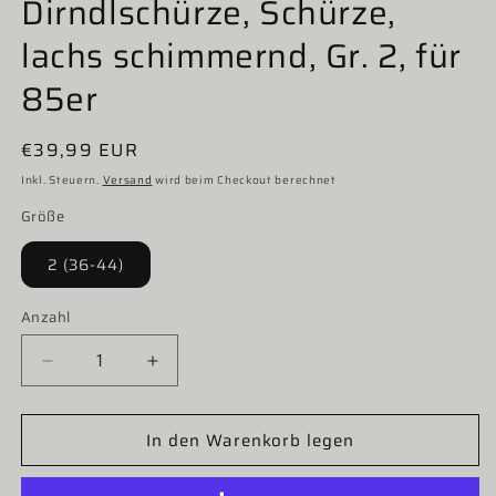
Dirndlschürze, Schürze,
lachs schimmernd, Gr. 2, für
85er
Normaler
€39,99 EUR
Preis
Inkl. Steuern.
Versand
wird beim Checkout berechnet
Größe
2 (36-44)
Anzahl
Verringere
Erhöhe
die
die
Menge
Menge
In den Warenkorb legen
für
für
Dirndlschürze,
Dirndlschürze,
Schürze,
Schürze,