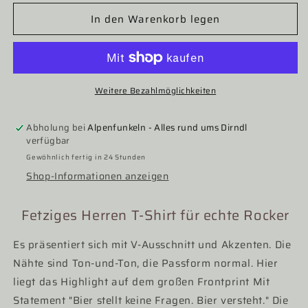
Menge
Menge
In den Warenkorb legen
für
für
Herrenshirt,
Herrenshirt,
Trachten
Trachten
Shirt,
Shirt,
HangOwear,
HangOwear,
Bier
Bier
Weitere Bezahlmöglichkeiten
versteht,
versteht,
beige
beige
Abholung bei
Alpenfunkeln - Alles rund ums Dirndl
verfügbar
Gewöhnlich fertig in 24 Stunden
Shop-Informationen anzeigen
Fetziges Herren T-Shirt für echte Rocker
Es präsentiert sich mit V-Ausschnitt und Akzenten. Die
Nähte sind Ton-und-Ton, die Passform normal. Hier
liegt das Highlight auf dem großen Frontprint Mit
Statement "Bier stellt keine Fragen. Bier versteht." Die