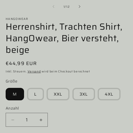
von
1
/
12
HANGOWEAR
Herrenshirt, Trachten Shirt,
HangOwear, Bier versteht,
beige
Normaler
€44,99 EUR
Preis
Inkl. Steuern.
Versand
wird beim Checkout berechnet
Größe
M
L
XXL
3XL
4XL
Anzahl
Verringere
Erhöhe
die
die