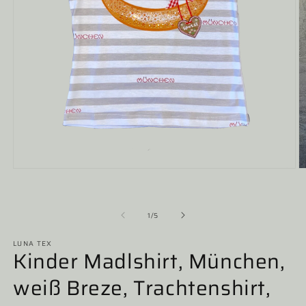
Medien
M
1
2
in
in
Modal
M
öffnen
ö
von
1
/
5
LUNA TEX
Kinder Madlshirt, München,
weiß Breze, Trachtenshirt,