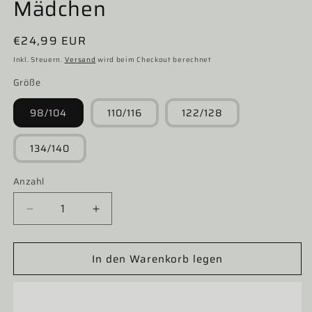
Mädchen
Normaler
€24,99 EUR
Preis
Inkl. Steuern.
Versand
wird beim Checkout berechnet
Größe
98/104
110/116
122/128
134/140
Anzahl
Verringere
Erhöhe
die
die
Menge
Menge
In den Warenkorb legen
für
für
Kinder
Kinder
Madlshirt,
Madlshirt,
München,
München,