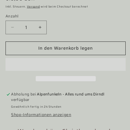
Preis
Inkl. Steuern.
Versand
wird beim Checkout berechnet
Anzahl
Verringere
Erhöhe
die
die
Menge
Menge
In den Warenkorb legen
für
für
Christbaum
Christbaum
Kugel,
Kugel,
Weihnachtsschmuck,
Weihnachtsschmuck,
weiß
weiß
Pilze
Pilze
Abholung bei
Alpenfunkeln - Alles rund ums Dirndl
verfügbar
Gewöhnlich fertig in 24 Stunden
Shop-Informationen anzeigen