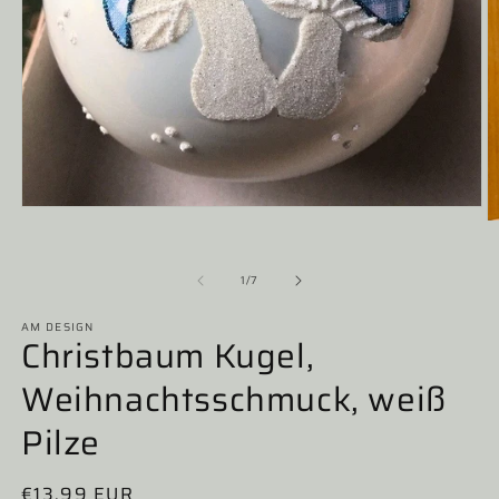
Medien
M
1
2
in
in
Modal
M
von
1
/
7
öffnen
ö
AM DESIGN
Christbaum Kugel,
Weihnachtsschmuck, weiß
Pilze
Normaler
€13,99 EUR