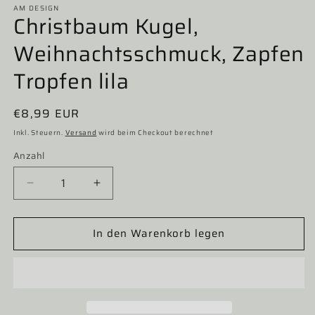
AM DESIGN
Christbaum Kugel,
Weihnachtsschmuck, Zapfen
Tropfen lila
Normaler
€8,99 EUR
Preis
Inkl. Steuern.
Versand
wird beim Checkout berechnet
Anzahl
Verringere
Erhöhe
die
die
Menge
Menge
In den Warenkorb legen
für
für
Christbaum
Christbaum
Kugel,
Kugel,
Weihnachtsschmuck,
Weihnachtsschmuck,
Zapfen
Zapfen
Tropfen
Tropfen