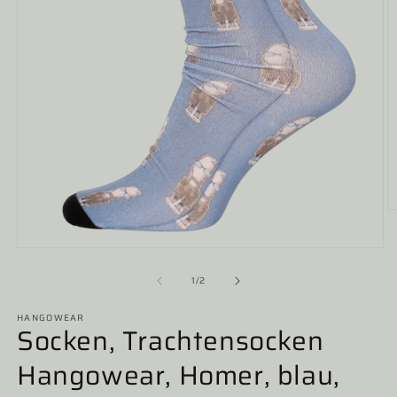
M
2
in
Medien
M
1
ö
in
von
1
/
2
Modal
öffnen
HANGOWEAR
Socken, Trachtensocken
Hangowear, Homer, blau,