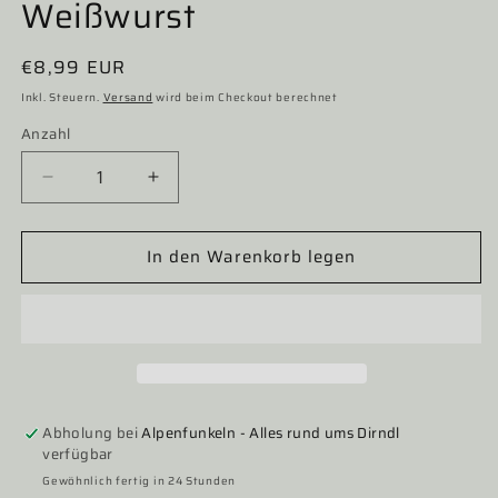
Weißwurst
Normaler
€8,99 EUR
Preis
Inkl. Steuern.
Versand
wird beim Checkout berechnet
Anzahl
Verringere
Erhöhe
die
die
Menge
Menge
In den Warenkorb legen
für
für
Socken,
Socken,
Trachtensocken
Trachtensocken
Hangowear,
Hangowear,
Homer,
Homer,
blau,
blau,
Weißwurst
Weißwurst
Abholung bei
Alpenfunkeln - Alles rund ums Dirndl
verfügbar
Gewöhnlich fertig in 24 Stunden